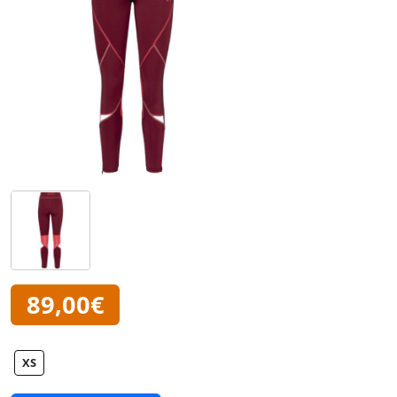
89,00€
XS