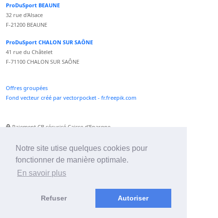
ProDuSport BEAUNE
32 rue d'Alsace
F-21200 BEAUNE
ProDuSport CHALON SUR SAÔNE
41 rue du Châtelet
F-71100 CHALON SUR SAÔNE
Offres groupées
Fond vecteur créé par vectorpocket - fr.freepik.com
Paiement CB sécurisé Caisse d'Epargne
Numéro Service Client non surtaxé
Paiement Paypal accepté
Notre site utise quelques cookies pour
fonctionner de manière optimale.
Newsletter :
En savoir plus
Refuser
Autoriser