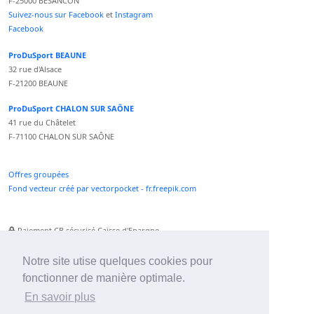
F-25000 BESANCON
Suivez-nous sur Facebook
et
Instagram
Facebook
ProDuSport BEAUNE
32 rue d'Alsace
F-21200 BEAUNE
ProDuSport CHALON SUR SAÔNE
41 rue du Châtelet
F-71100 CHALON SUR SAÔNE
Offres groupées
Fond vecteur créé par vectorpocket - fr.freepik.com
Paiement CB sécurisé Caisse d'Epargne
Numéro Service Client non surtaxé
Paiement Paypal accepté
Notre site utise quelques cookies pour
fonctionner de manière optimale.
Newsletter :
En savoir plus