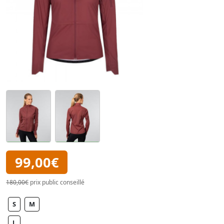
99,00€
180,00€
prix public conseillé
S
M
L