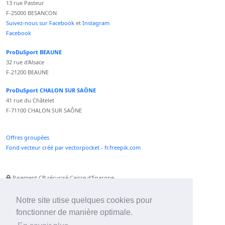
13 rue Pasteur
F-25000 BESANCON
Suivez-nous sur Facebook
et
Instagram
Facebook
ProDuSport BEAUNE
32 rue d'Alsace
F-21200 BEAUNE
ProDuSport CHALON SUR SAÔNE
41 rue du Châtelet
F-71100 CHALON SUR SAÔNE
Offres groupées
Fond vecteur créé par vectorpocket - fr.freepik.com
Paiement CB sécurisé Caisse d'Epargne
Numéro Service Client non surtaxé
Paiement Paypal accepté
Notre site utise quelques cookies pour
fonctionner de manière optimale.
Newsletter :