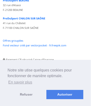
ProDuSport BEAUNE
32 rue d'Alsace
F-21200 BEAUNE
ProDuSport CHALON SUR SAÔNE
41 rue du Châtelet
F-71100 CHALON SUR SAÔNE
Offres groupées
Fond vecteur créé par vectorpocket - fr.freepik.com
Paiement CB sécurisé Caisse d'Epargne
Numéro Service Client non surtaxé
Paiement Paypal accepté
Notre site utise quelques cookies pour
fonctionner de manière optimale.
Newsletter :
En savoir plus
Refuser
Autoriser