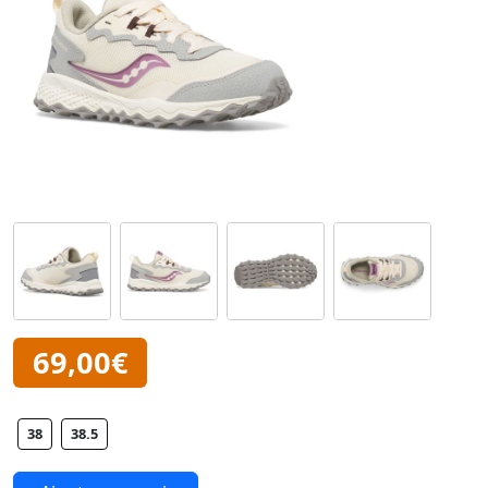
69,00€
38
38.5