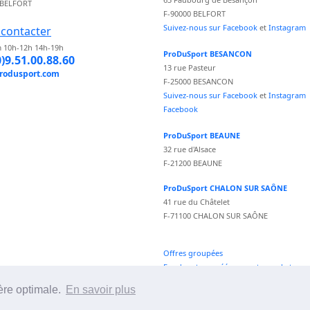
 BELFORT
F-90000 BELFORT
Suivez-nous sur Facebook
et
Instagram
contacter
 10h-12h 14h-19h
ProDuSport BESANCON
0)9.51.00.88.60
13 rue Pasteur
rodusport.com
F-25000 BESANCON
Suivez-nous sur Facebook
et
Instagram
Facebook
ProDuSport BEAUNE
32 rue d'Alsace
F-21200 BEAUNE
ProDuSport CHALON SUR SAÔNE
41 rue du Châtelet
F-71100 CHALON SUR SAÔNE
Offres groupées
Fond vecteur créé par vectorpocket -
fr.freepik.com
ère optimale.
En savoir plus