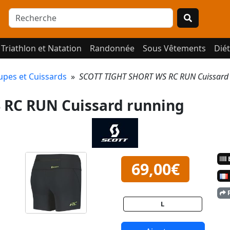
Triathlon et Natation
Randonnée
Sous Vêtements
Diét
upes et Cuissards
»
SCOTT TIGHT SHORT WS RC RUN Cuissard
 RC RUN Cuissard running
E
69,00€
P
L