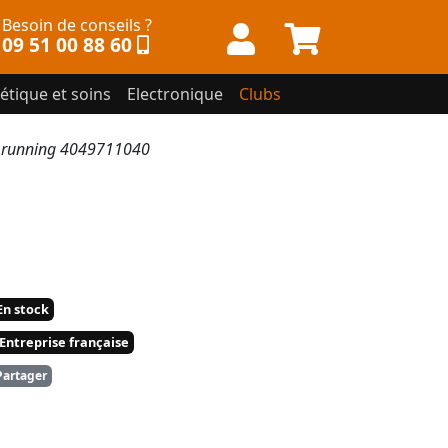
Besoin de conseils ?
09 51 00 88 60
étique et soins
Electronique
Clubs
 running 4049711040
n stock
Entreprise française
artager