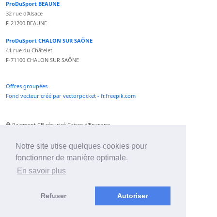
ProDuSport BEAUNE
32 rue d'Alsace
F-21200 BEAUNE
ProDuSport CHALON SUR SAÔNE
41 rue du Châtelet
F-71100 CHALON SUR SAÔNE
Offres groupées
Fond vecteur créé par vectorpocket - fr.freepik.com
Paiement CB sécurisé Caisse d'Epargne
Numéro Service Client non surtaxé
Paiement Paypal accepté
Notre site utise quelques cookies pour
fonctionner de manière optimale.
Newsletter :
En savoir plus
Refuser
Autoriser