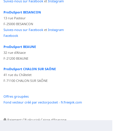
Suivez-nous sur Facebook
et
Instagram
ProDuSport BESANCON
13 rue Pasteur
F-25000 BESANCON
Suivez-nous sur Facebook
et
Instagram
Facebook
ProDuSport BEAUNE
32 rue d'Alsace
F-21200 BEAUNE
ProDuSport CHALON SUR SAÔNE
41 rue du Châtelet
F-71100 CHALON SUR SAÔNE
Offres groupées
Fond vecteur créé par vectorpocket - fr.freepik.com
Paiement CB sécurisé Caisse d'Epargne
Numéro Service Client non surtaxé