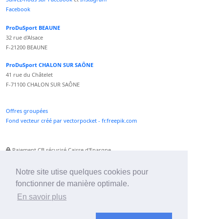
Facebook
ProDuSport BEAUNE
32 rue d'Alsace
F-21200 BEAUNE
ProDuSport CHALON SUR SAÔNE
41 rue du Châtelet
F-71100 CHALON SUR SAÔNE
Offres groupées
Fond vecteur créé par vectorpocket - fr.freepik.com
Paiement CB sécurisé Caisse d'Epargne
Numéro Service Client non surtaxé
Paiement Paypal accepté
Notre site utise quelques cookies pour
fonctionner de manière optimale.
Newsletter :
En savoir plus