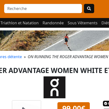
Triathlon et Natation
Randonnée
Sous Vêtements
Diét
res détente
»
ON RUNNING THE ROGER ADVANTAGE WOMEN 
R ADVANTAGE WOMEN WHITE ET
P
99,00€