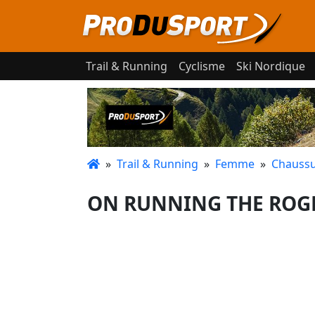
Trail & Running
Cyclisme
Ski Nordique
»
Trail & Running
»
Femme
»
Chaussu
ON RUNNING THE ROGE