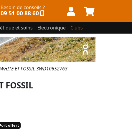
Besoin de conseils ?
09 51 00 88 60
étique et soins
Electronique
Clubs
WHITE ET FOSSIL 3WD10652763
 FOSSIL
ort offert