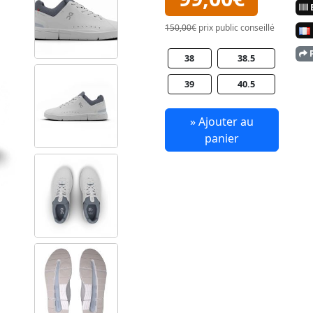
E
150,00€
prix public conseillé
P
38
38.5
39
40.5
» Ajouter au
panier