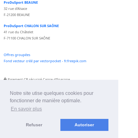
ProDuSport BEAUNE
32 rue d'Alsace
F-21200 BEAUNE
ProDuSport CHALON SUR SAÔNE
41 rue du Châtelet
F-71100 CHALON SUR SAÔNE
Offres groupées
Fond vecteur créé par vectorpocket - fr.freepik.com
Paiement CB sécurisé Caisse d'Epargne
Numéro Service Client non surtaxé
Paiement Paypal accepté
Notre site utise quelques cookies pour
fonctionner de manière optimale.
Newsletter :
En savoir plus
Refuser
Autoriser