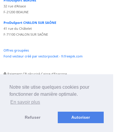
ProDuSport BEAUNE
32 rue d'Alsace
F-21200 BEAUNE
ProDuSport CHALON SUR SAÔNE
41 rue du Châtelet
F-71100 CHALON SUR SAÔNE
Offres groupées
Fond vecteur créé par vectorpocket - fr.freepik.com
Paiement CB sécurisé Caisse d'Epargne
Numéro Service Client non surtaxé
Paiement Paypal accepté
Notre site utise quelques cookies pour
fonctionner de manière optimale.
Newsletter :
En savoir plus
Refuser
Autoriser