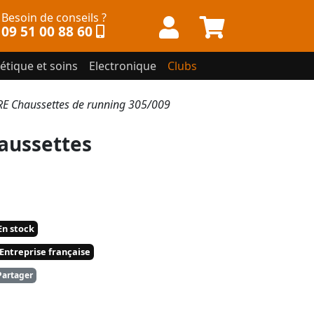
Besoin de conseils ?
09 51 00 88 60
étique et soins
Electronique
Clubs
 Chaussettes de running 305/009
aussettes
n stock
Entreprise française
artager