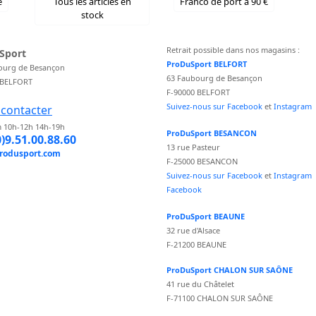
e
Tous les articles en
Franco de port à 90 €
stock
Retrait possible dans nos magasins :
Sport
ProDuSport BELFORT
ourg de Besançon
63 Faubourg de Besançon
 BELFORT
F-90000 BELFORT
Suivez-nous sur Facebook
et
Instagram
contacter
 10h-12h 14h-19h
ProDuSport BESANCON
0)9.51.00.88.60
13 rue Pasteur
rodusport.com
F-25000 BESANCON
Suivez-nous sur Facebook
et
Instagram
Facebook
ProDuSport BEAUNE
32 rue d'Alsace
F-21200 BEAUNE
ProDuSport CHALON SUR SAÔNE
41 rue du Châtelet
F-71100 CHALON SUR SAÔNE