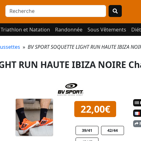
Triathlon et Natation
Randonnée
Sous Vêtements
Diét
ussettes
»
BV SPORT SOQUETTE LIGHT RUN HAUTE IBIZA NOIRE
GHT RUN HAUTE IBIZA NOIRE Ch
E
22,00€
P
39/41
42/44