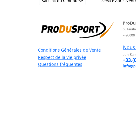
Satisfait ou remboursé
Service Après Vent
ProDu
63 Faub
F-90000
Nous 
Conditions Générales de Vente
Lun-Sam
Respect de la vie privée
+33.(
Questions fréquentes
info@p