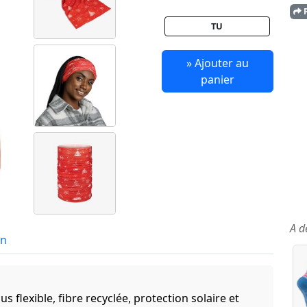
P
TU
» Ajouter au
panier
A d
in
s flexible, fibre recyclée, protection solaire et