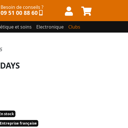
Besoin de conseils ?
09 51 00 88 60
étique et soins
Electronique
Clubs
5
IDAYS
n stock
Entreprise française