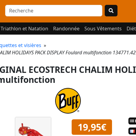
Triathlon et Natation
Randonnée
Sous Vêtements
Diét
quettes et visières
»
IM HOLIDAYS PACK DISPLAY Foulard multifonction 134771.42
IGINAL ECOSTRECH CHALIM HOL
multifonction
E
19,95€