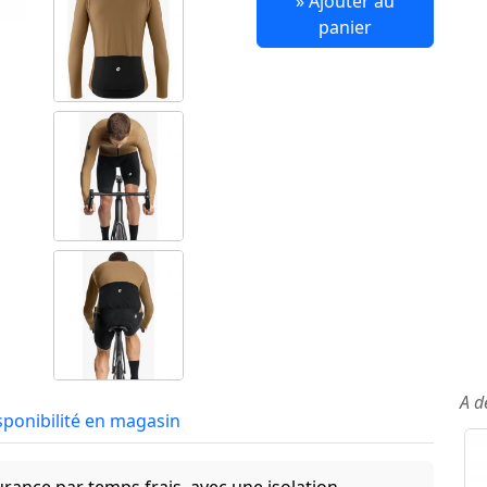
» Ajouter au
panier
A d
sponibilité en magasin