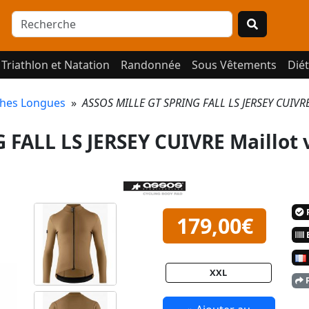
Triathlon et Natation
Randonnée
Sous Vêtements
Diét
ches Longues
»
ASSOS MILLE GT SPRING FALL LS JERSEY CUIVRE
FALL LS JERSEY CUIVRE Maillot 
P
179,00€
E
XXL
P