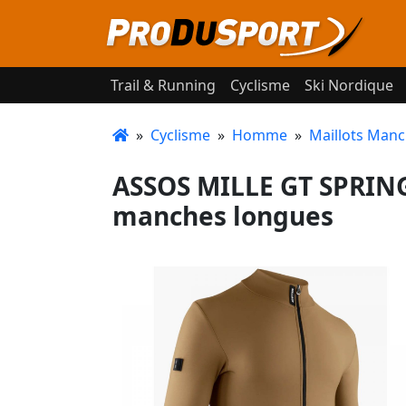
Trail & Running
Cyclisme
Ski Nordique
»
Cyclisme
»
Homme
»
Maillots Man
ASSOS MILLE GT SPRING 
manches longues