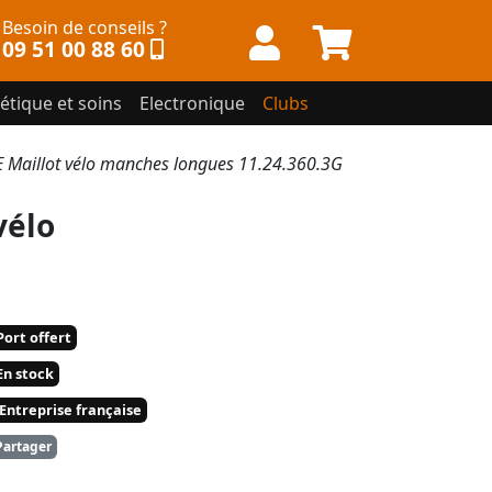
Besoin de conseils ?
09 51 00 88 60
étique et soins
Electronique
Clubs
 Maillot vélo manches longues 11.24.360.3G
vélo
ort offert
n stock
Entreprise française
artager