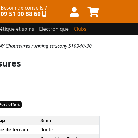
Besoin de conseils ?
09 51 00 88 60
étique et soins
Electronique
Clubs
 Chaussures running saucony S10940-30
sures
ort offert
op
8mm
pe de terrain
Route