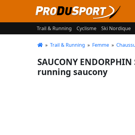
Trail & Running
Cyclisme
Ski Nordique
»
Trail & Running
»
Femme
»
Chaussu
SAUCONY ENDORPHIN S
running saucony