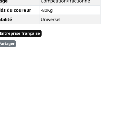
age
Compétition/fractionné
ids du coureur
-80Kg
bilité
Universel
Entreprise française
artager