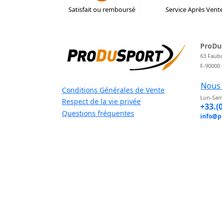
Satisfait ou remboursé
Service Après Vent
ProDu
63 Faub
F-90000
Nous 
Conditions Générales de Vente
Lun-Sam
Respect de la vie privée
+33.(
Questions fréquentes
info@p