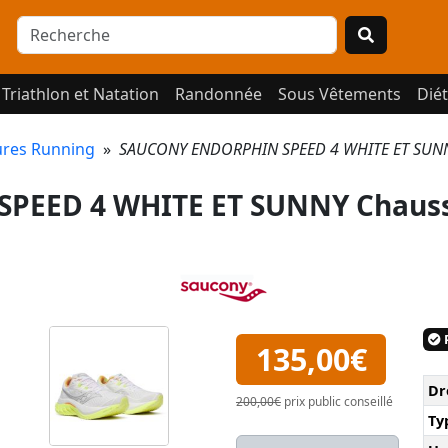
Triathlon et Natation
Randonnée
Sous Vêtements
Diét
res Running
»
SAUCONY ENDORPHIN SPEED 4 WHITE ET SUNNY
PEED 4 WHITE ET SUNNY Chaus
P
135,00€
Dr
200,00€
prix public conseillé
Ty