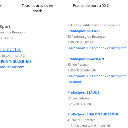
e
Tous les articles en
Franco de port à 90 €
stock
Retrait possible dans nos magasins :
Sport
ProDuSport BELFORT
ourg de Besançon
63 Faubourg de Besançon
 BELFORT
F-90000 BELFORT
Suivez-nous sur Facebook
et
Instagram
contacter
 10h-12h 14h-19h
ProDuSport BESANCON
0)9.51.00.88.60
13 rue Pasteur
rodusport.com
F-25000 BESANCON
Suivez-nous sur Facebook
et
Instagram
Facebook
ProDuSport BEAUNE
32 rue d'Alsace
F-21200 BEAUNE
ProDuSport CHALON SUR SAÔNE
41 rue du Châtelet
F-71100 CHALON SUR SAÔNE