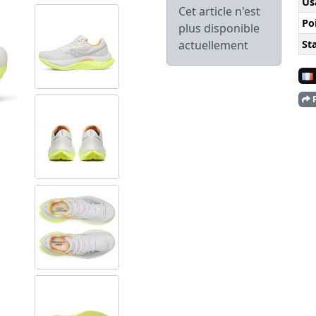
Us
Cet article n'est
Po
plus disponible
Sta
actuellement
P