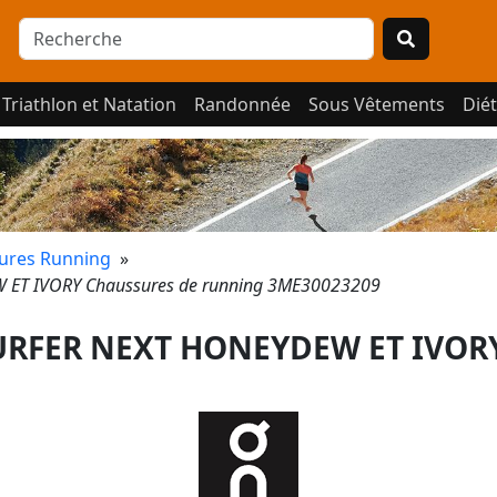
Triathlon et Natation
Randonnée
Sous Vêtements
Diét
ures Running
»
T IVORY Chaussures de running 3ME30023209
RFER NEXT HONEYDEW ET IVOR