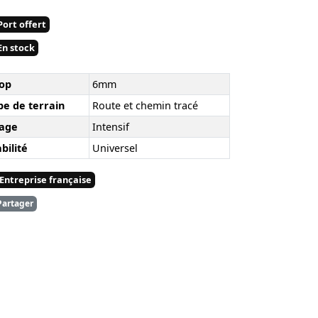
ort offert
n stock
op
6mm
pe de terrain
Route et chemin tracé
age
Intensif
bilité
Universel
Entreprise française
artager