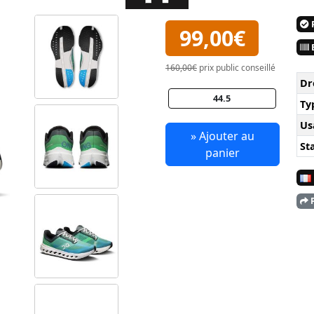
P
99,00€
E
160,00€
prix public conseillé
Dr
44.5
Ty
Us
» Ajouter au
Sta
panier
P