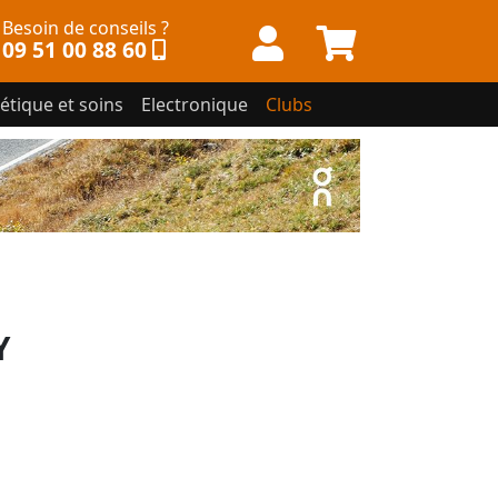
Besoin de conseils ?
09 51 00 88 60
étique et soins
Electronique
Clubs
Y