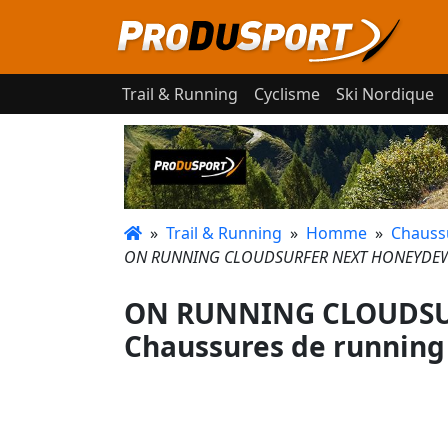
Trail & Running
Cyclisme
Ski Nordique
»
Trail & Running
»
Homme
»
Chauss
ON RUNNING CLOUDSURFER NEXT HONEYDEW E
ON RUNNING CLOUDSU
Chaussures de running