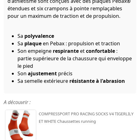
d'athlétisme sont conçues avec des plaques Pebax®
étendues et six crampons à pointe remplaçables
pour un maximum de traction et de propulsion.
Sa
polyvalence
Sa
plaque
en Pebax : propulsion et traction
Son empeigne
respirante
et
confortable
:
partie supérieure de la chaussure qui enveloppe
le pied
Son
ajustement
précis
Sa semelle extérieure
résistante à l'abrasion
A découvrir :
COMPRESSPORT PRO RACING SOCKS V4 TIGERLILY
ET WHITE Chaussettes running