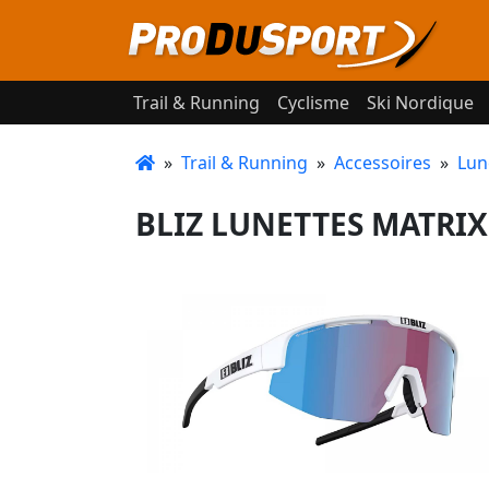
Trail & Running
Cyclisme
Ski Nordique
»
Trail & Running
»
Accessoires
»
Lun
BLIZ LUNETTES MATRIX