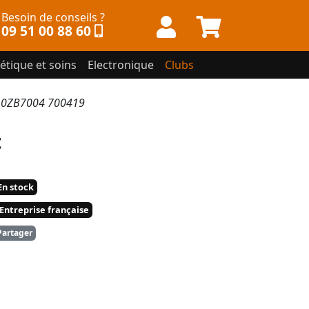
Besoin de conseils ?
09 51 00 88 60
étique et soins
Electronique
Clubs
t 0ZB7004 700419
t
n stock
Entreprise française
artager