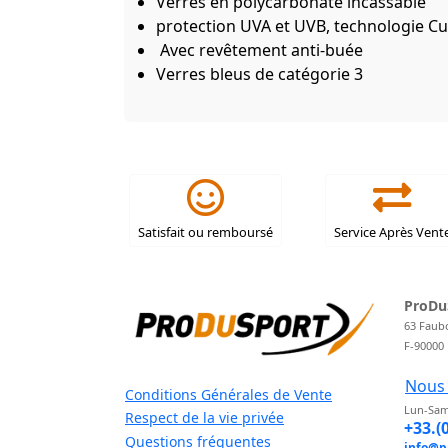
Verres en polycarbonate incassable
protection UVA et UVB, technologie Cu
Avec revêtement anti-buée
Verres bleus de catégorie 3
Satisfait ou remboursé
Service Après Vent
ProDu
63 Faub
F-90000
Nous 
Conditions Générales de Vente
Lun-Sam
Respect de la vie privée
+33.(
Questions fréquentes
info@p