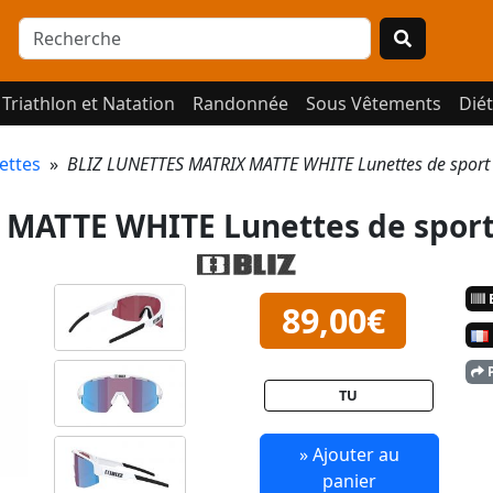
Triathlon et Natation
Randonnée
Sous Vêtements
Diét
ettes
»
BLIZ LUNETTES MATRIX MATTE WHITE Lunettes de spor
 MATTE WHITE Lunettes de spor
E
89,00€
P
TU
» Ajouter au
panier