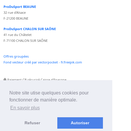
ProDuSport BEAUNE
32 rue d'Alsace
F-21200 BEAUNE
ProDuSport CHALON SUR SAÔNE
41 rue du Châtelet
F-71100 CHALON SUR SAÔNE
Offres groupées
Fond vecteur créé par vectorpocket - fr.freepik.com
Paiement CB sécurisé Caisse d'Epargne
Numéro Service Client non surtaxé
Paiement Paypal accepté
Notre site utise quelques cookies pour
fonctionner de manière optimale.
Newsletter :
En savoir plus
Refuser
Autoriser