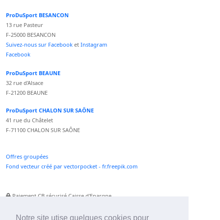
ProDuSport BESANCON
13 rue Pasteur
F-25000 BESANCON
Suivez-nous sur Facebook
et
Instagram
Facebook
ProDuSport BEAUNE
32 rue d'Alsace
F-21200 BEAUNE
ProDuSport CHALON SUR SAÔNE
41 rue du Châtelet
F-71100 CHALON SUR SAÔNE
Offres groupées
Fond vecteur créé par vectorpocket - fr.freepik.com
Paiement CB sécurisé Caisse d'Epargne
Numéro Service Client non surtaxé
Paiement Paypal accepté
Notre site utise quelques cookies pour