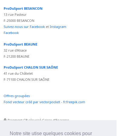
ProDuSport BESANCON
13 rue Pasteur
F-25000 BESANCON
Suivez-nous sur Facebook
et
Instagram
Facebook
ProDuSport BEAUNE
32 rue d'Alsace
F-21200 BEAUNE
ProDuSport CHALON SUR SAÔNE
41 rue du Châtelet
F-71100 CHALON SUR SAÔNE
Offres groupées
Fond vecteur créé par vectorpocket - fr.freepik.com
Paiement CB sécurisé Caisse d'Epargne
Numéro Service Client non surtaxé
Paiement Paypal accepté
Notre site utise quelques cookies pour