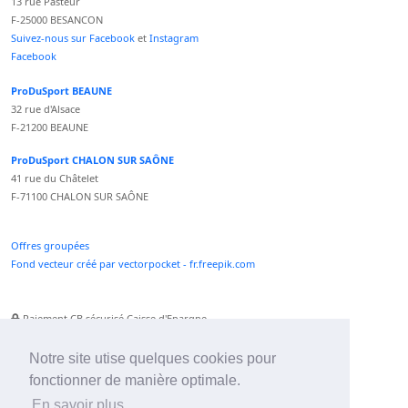
13 rue Pasteur
F-25000 BESANCON
Suivez-nous sur Facebook
et
Instagram
Facebook
ProDuSport BEAUNE
32 rue d'Alsace
F-21200 BEAUNE
ProDuSport CHALON SUR SAÔNE
41 rue du Châtelet
F-71100 CHALON SUR SAÔNE
Offres groupées
Fond vecteur créé par vectorpocket - fr.freepik.com
Paiement CB sécurisé Caisse d'Epargne
Numéro Service Client non surtaxé
Paiement Paypal accepté
Notre site utise quelques cookies pour
fonctionner de manière optimale.
Newsletter :
En savoir plus