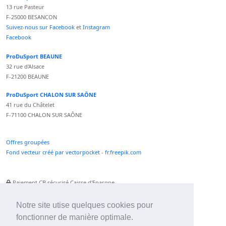
13 rue Pasteur
F-25000 BESANCON
Suivez-nous sur Facebook
et
Instagram
Facebook
ProDuSport BEAUNE
32 rue d'Alsace
F-21200 BEAUNE
ProDuSport CHALON SUR SAÔNE
41 rue du Châtelet
F-71100 CHALON SUR SAÔNE
Offres groupées
Fond vecteur créé par vectorpocket - fr.freepik.com
Paiement CB sécurisé Caisse d'Epargne
Numéro Service Client non surtaxé
Paiement Paypal accepté
Notre site utise quelques cookies pour
fonctionner de manière optimale.
Newsletter :