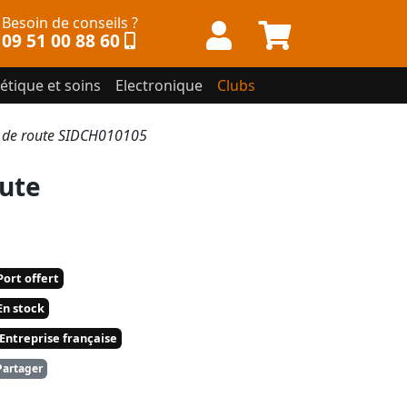
Besoin de conseils ?
09 51 00 88 60
étique et soins
Electronique
Clubs
 de route SIDCH010105
ute
ort offert
n stock
Entreprise française
artager