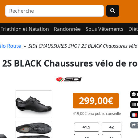
Triathlon et Natation
Randonnée
Sous Vêtements
Diét
élo Route
»
SIDI CHAUSSURES SHOT 2S BLACK Chaussures vélo
2S BLACK Chaussures vélo de ro
P
299,00€
E
419,00€
prix public conseillé
P
41.5
42