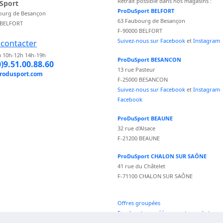
Retrait possible dans nos magasins :
Sport
ProDuSport BELFORT
ourg de Besançon
63 Faubourg de Besançon
 BELFORT
F-90000 BELFORT
Suivez-nous sur Facebook
et
Instagram
contacter
 10h-12h 14h-19h
ProDuSport BESANCON
0)9.51.00.88.60
13 rue Pasteur
rodusport.com
F-25000 BESANCON
Suivez-nous sur Facebook
et
Instagram
Facebook
ProDuSport BEAUNE
32 rue d'Alsace
F-21200 BEAUNE
ProDuSport CHALON SUR SAÔNE
41 rue du Châtelet
F-71100 CHALON SUR SAÔNE
Offres groupées
Fond vecteur créé par vectorpocket -
fr.freepik.com