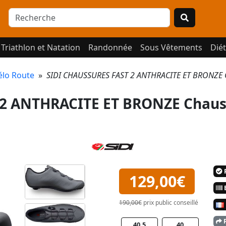
Triathlon et Natation
Randonnée
Sous Vêtements
Diét
élo Route
»
SIDI CHAUSSURES FAST 2 ANTHRACITE ET BRONZE C
 2 ANTHRACITE ET BRONZE Chaus
P
129,00€
E
190,00€
prix public conseillé
P
40.5
40