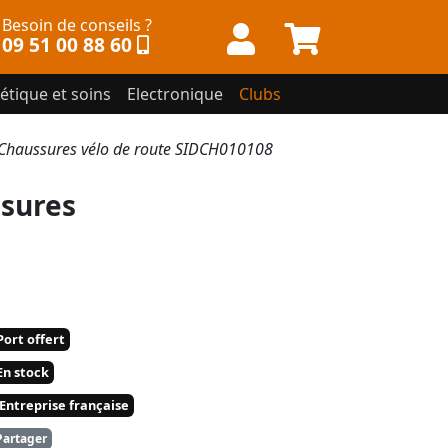
Besoin de conseils ?
09 51 00 88 60
étique et soins
Electronique
Clubs
haussures vélo de route SIDCH010108
sures
ort offert
n stock
Entreprise française
artager