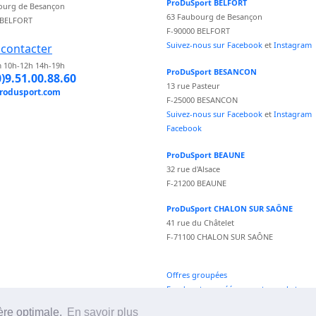
ProDuSport BELFORT
ourg de Besançon
63 Faubourg de Besançon
 BELFORT
F-90000 BELFORT
Suivez-nous sur Facebook
et
Instagram
contacter
 10h-12h 14h-19h
ProDuSport BESANCON
0)9.51.00.88.60
13 rue Pasteur
rodusport.com
F-25000 BESANCON
Suivez-nous sur Facebook
et
Instagram
Facebook
ProDuSport BEAUNE
32 rue d'Alsace
F-21200 BEAUNE
ProDuSport CHALON SUR SAÔNE
41 rue du Châtelet
F-71100 CHALON SUR SAÔNE
Offres groupées
Fond vecteur créé par vectorpocket -
fr.freepik.com
ère optimale.
En savoir plus