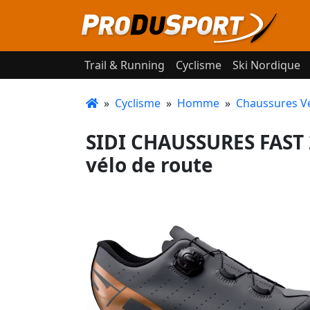
Trail & Running
Cyclisme
Ski Nordique
»
Cyclisme
»
Homme
»
Chaussures V
SIDI CHAUSSURES FAST
vélo de route