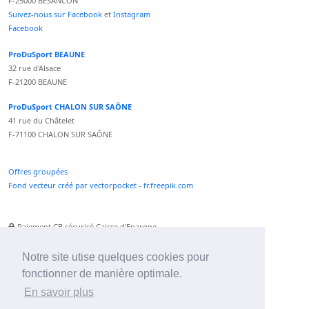
F-25000 BESANCON
Suivez-nous sur Facebook
et
Instagram
Facebook
ProDuSport BEAUNE
32 rue d'Alsace
F-21200 BEAUNE
ProDuSport CHALON SUR SAÔNE
41 rue du Châtelet
F-71100 CHALON SUR SAÔNE
Offres groupées
Fond vecteur créé par vectorpocket - fr.freepik.com
Paiement CB sécurisé Caisse d'Epargne
Numéro Service Client non surtaxé
Paiement Paypal accepté
Notre site utise quelques cookies pour
fonctionner de manière optimale.
Newsletter :
En savoir plus