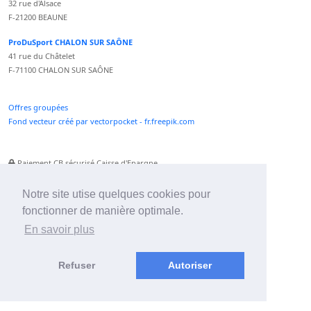
32 rue d'Alsace
F-21200 BEAUNE
ProDuSport CHALON SUR SAÔNE
41 rue du Châtelet
F-71100 CHALON SUR SAÔNE
Offres groupées
Fond vecteur créé par vectorpocket - fr.freepik.com
Paiement CB sécurisé Caisse d'Epargne
Numéro Service Client non surtaxé
Paiement Paypal accepté
Notre site utise quelques cookies pour
fonctionner de manière optimale.
Newsletter :
En savoir plus
Refuser
Autoriser