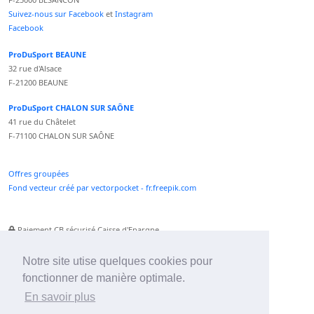
Suivez-nous sur Facebook
et
Instagram
Facebook
ProDuSport BEAUNE
32 rue d'Alsace
F-21200 BEAUNE
ProDuSport CHALON SUR SAÔNE
41 rue du Châtelet
F-71100 CHALON SUR SAÔNE
Offres groupées
Fond vecteur créé par vectorpocket - fr.freepik.com
Paiement CB sécurisé Caisse d'Epargne
Numéro Service Client non surtaxé
Paiement Paypal accepté
Notre site utise quelques cookies pour
fonctionner de manière optimale.
Newsletter :
En savoir plus