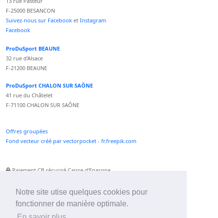
13 rue Pasteur
F-25000 BESANCON
Suivez-nous sur Facebook
et
Instagram
Facebook
ProDuSport BEAUNE
32 rue d'Alsace
F-21200 BEAUNE
ProDuSport CHALON SUR SAÔNE
41 rue du Châtelet
F-71100 CHALON SUR SAÔNE
Offres groupées
Fond vecteur créé par vectorpocket - fr.freepik.com
Paiement CB sécurisé Caisse d'Epargne
Numéro Service Client non surtaxé
Paiement Paypal accepté
Notre site utise quelques cookies pour
fonctionner de manière optimale.
Newsletter :
En savoir plus