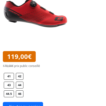
119,00€
170,00€
prix public conseillé
41
42
43
44
44.5
46