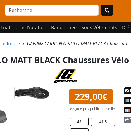
Triathlon et Natation
Randonnée
Sous Vêtements
Diét
élo Route
»
GAERNE CARBON G STILO MATT BLACK Chaussures V
O MATT BLACK Chaussures Vélo 
P
229,00€
E
399,00€
prix public conseillé
P
42
41.5