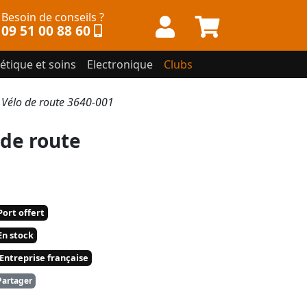
Besoin de conseils ?
09 51 00 88 60
étique et soins
Electronique
Clubs
élo de route 3640-001
de route
ort offert
n stock
Entreprise française
artager