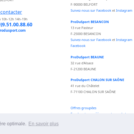
F-90000 BELFORT
Suivez-nous sur Facebook
et
Instagram
contacter
 10h-12h 14h-19h
ProDuSport BESANCON
0)9.51.00.88.60
13 rue Pasteur
rodusport.com
F-25000 BESANCON
Suivez-nous sur Facebook
et
Instagram
Facebook
ProDuSport BEAUNE
32 rue d'Alsace
F-21200 BEAUNE
ProDuSport CHALON SUR SAÔNE
41 rue du Châtelet
F-71100 CHALON SUR SAÔNE
Offres groupées
Fond vecteur créé par vectorpocket -
fr.freepik.com
ère optimale.
En savoir plus