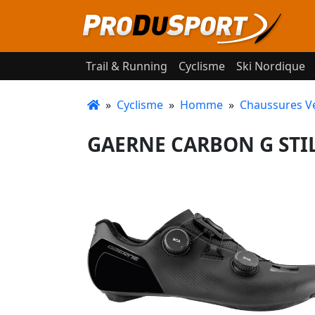
Trail & Running
Cyclisme
Ski Nordique
»
Cyclisme
»
Homme
»
Chaussures V
GAERNE CARBON G STIL