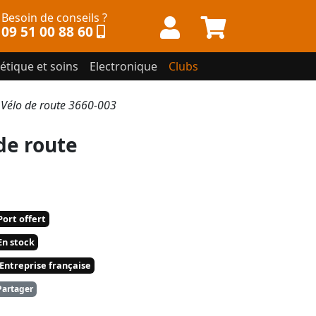
Besoin de conseils ?
09 51 00 88 60
étique et soins
Electronique
Clubs
élo de route 3660-003
e route
ort offert
n stock
Entreprise française
artager