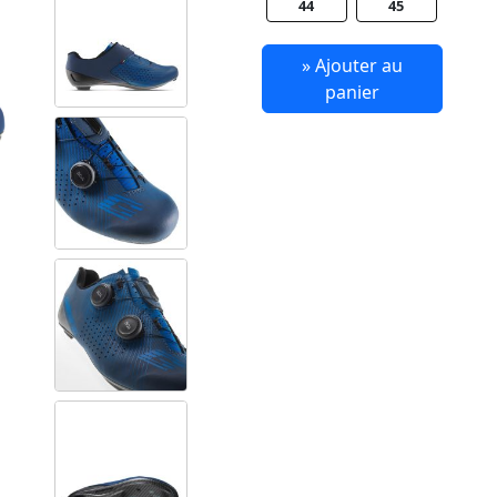
44
45
» Ajouter au
panier