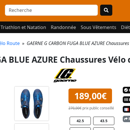
Triathlon et Natation
Randonnée
Sous Vêtements
Diét
élo Route
»
GAERNE G CARBON FUGA BLUE AZURE Chaussures V
 BLUE AZURE Chaussures Vélo d
P
189,00€
E
270,00€
prix public conseillé
P
42.5
43.5