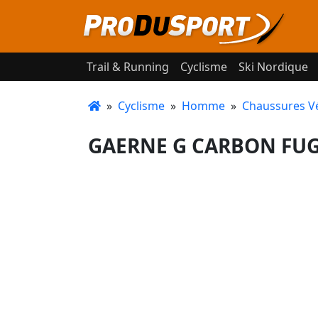
Trail & Running
Cyclisme
Ski Nordique
»
Cyclisme
»
Homme
»
Chaussures V
GAERNE G CARBON FUGA