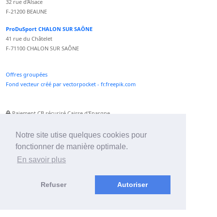
32 rue d'Alsace
F-21200 BEAUNE
ProDuSport CHALON SUR SAÔNE
41 rue du Châtelet
F-71100 CHALON SUR SAÔNE
Offres groupées
Fond vecteur créé par vectorpocket - fr.freepik.com
Paiement CB sécurisé Caisse d'Epargne
Numéro Service Client non surtaxé
Paiement Paypal accepté
Notre site utise quelques cookies pour
fonctionner de manière optimale.
Newsletter :
En savoir plus
Refuser
Autoriser