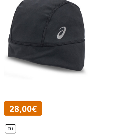
28,00€
TU