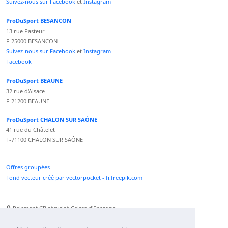
Suivez-nous sur Facebook
et
Instagram
ProDuSport BESANCON
13 rue Pasteur
F-25000 BESANCON
Suivez-nous sur Facebook
et
Instagram
Facebook
ProDuSport BEAUNE
32 rue d'Alsace
F-21200 BEAUNE
ProDuSport CHALON SUR SAÔNE
41 rue du Châtelet
F-71100 CHALON SUR SAÔNE
Offres groupées
Fond vecteur créé par vectorpocket - fr.freepik.com
Paiement CB sécurisé Caisse d'Epargne
Numéro Service Client non surtaxé