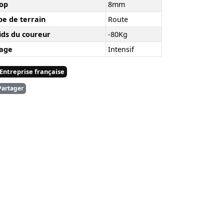
op
8mm
pe de terrain
Route
ids du coureur
-80Kg
age
Intensif
Entreprise française
artager