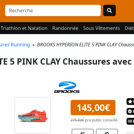
Triathlon et Natation
Randonnée
Sous Vêtements
Diét
ures Running
»
BROOKS HYPERION ELITE 5 PINK CLAY Chauss
E 5 PINK CLAY Chaussures avec
145,00€
P
275,00€
prix public conseillé
E
42
45