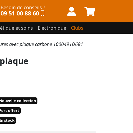
Besoin de conseils ?
09 51 00 88 60
étique et soins
Electronique
Clubs
ures avec plaque carbone 1000491D681
 plaque
Nouvelle collection
ort offert
n stock