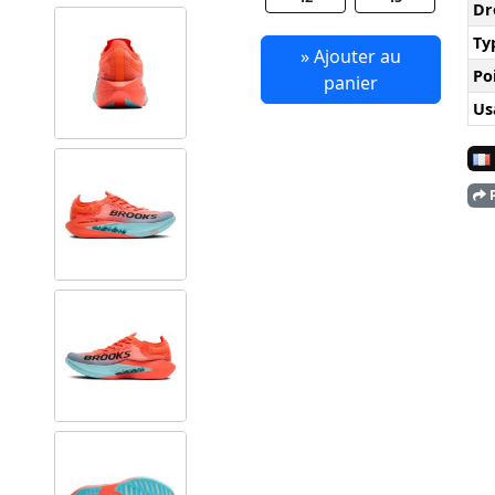
Dr
Ty
» Ajouter au
Po
panier
Us
P