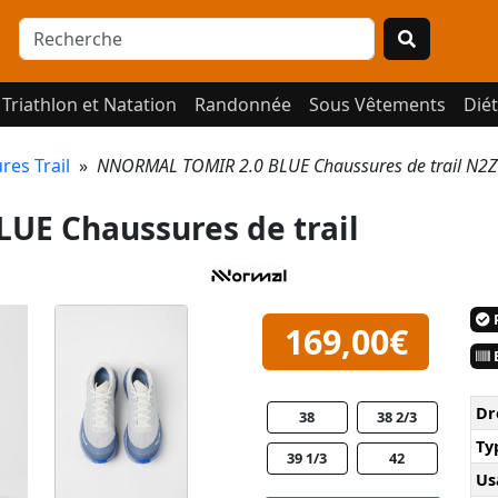
Triathlon et Natation
Randonnée
Sous Vêtements
Diét
res Trail
»
NNORMAL TOMIR 2.0 BLUE Chaussures de trail N2
E Chaussures de trail
P
169,00€
E
Dr
38
38 2/3
Ty
39 1/3
42
Us