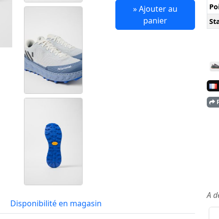
Po
» Ajouter au
panier
Sta
P
A d
Disponibilité en magasin