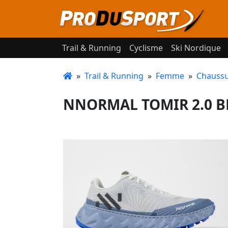
Trail & Running
Cyclisme
Ski Nordique
»
Trail & Running
»
Femme
»
Chaussu
NNORMAL TOMIR 2.0 BLU