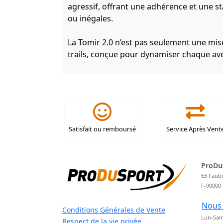
agressif, offrant une adhérence et une sta
ou inégales.
La Tomir 2.0 n’est pas seulement une mise
trails, conçue pour dynamiser chaque av
Satisfait ou remboursé
Service Après Vent
ProDu
63 Faub
F-90000
Nous 
Conditions Générales de Vente
Lun-Sam
Respect de la vie privée