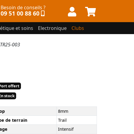
Besoin de conseils ?
09 51 00 88 60
étique et soins
Electronique
Clubs
ZTR25-003
ort offert
n stock
op
8mm
pe de terrain
Trail
age
Intensif