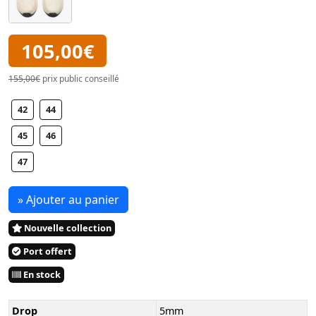
105,00€
155,00€
prix public conseillé
42
44
45
46
47
» Ajouter au panier
Nouvelle collection
Port offert
En stock
Drop
5mm