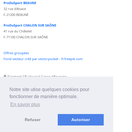
ProDuSport BEAUNE
32 rue d'Alsace
F-21200 BEAUNE
ProDuSport CHALON SUR SAÔNE
41 rue du Châtelet
F-71100 CHALON SUR SAÔNE
Offres groupées
Fond vecteur créé par vectorpocket - fr.freepik.com
Paiement CB sécurisé Caisse d'Epargne
Numéro Service Client non surtaxé
Paiement Paypal accepté
Notre site utise quelques cookies pour
fonctionner de manière optimale.
Newsletter :
En savoir plus
Refuser
Autoriser