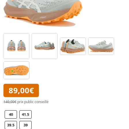
89,00€
140,00€
prix public conseillé
40
41.5
39.5
39