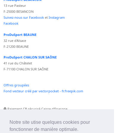
13 rue Pasteur
F-25000 BESANCON
Suivez-nous sur Facebook
et
Instagram
Facebook
ProDuSport BEAUNE
32 rue d'Alsace
F-21200 BEAUNE
ProDuSport CHALON SUR SAÔNE
41 rue du Châtelet
F-71100 CHALON SUR SAÔNE
Offres groupées
Fond vecteur créé par vectorpocket - fr.freepik.com
Paiement CB sécurisé Caisse d'Epargne
Numéro Service Client non surtaxé
Paiement Paypal accepté
Notre site utise quelques cookies pour
fonctionner de manière optimale.