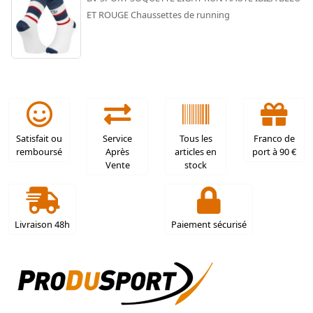
ET ROUGE Chaussettes de running
Satisfait ou
Service
Tous les
Franco de
remboursé
Après
articles en
port à 90 €
Vente
stock
Livraison 48h
Paiement sécurisé