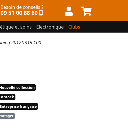
Besoin de conseils ?
09 51 00 88 60
étique et soins
Electronique
Clubs
unning 2012D315 100
Nouvelle collection
n stock
Entreprise française
artager