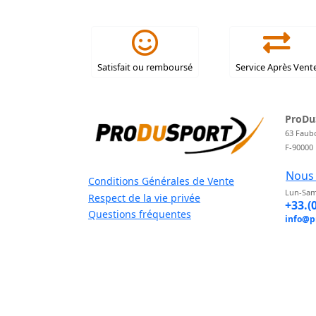
Satisfait ou remboursé
Service Après Vent
ProDu
63 Faub
F-90000
Nous 
Conditions Générales de Vente
Lun-Sam
Respect de la vie privée
+33.(
Questions fréquentes
info@p