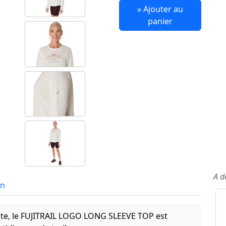
» Ajouter au
panier
A d
in
ute, le FUJITRAIL LOGO LONG SLEEVE TOP est