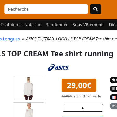
Triathlon et Natation
Randonnée
Sous Vêtements
Diét
s Longues
»
ASICS FUJITRAIL LOGO LS TOP CREAM Tee shirt r
LS TOP CREAM Tee shirt running
29,00€
E
40,00€
prix public conseillé
P
L