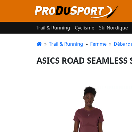
Trail & Running
Cyclisme
Ski Nordique
»
Trail & Running
»
Femme
»
Débardeu
ASICS ROAD SEAMLESS S