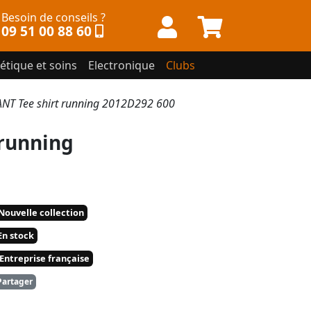
Besoin de conseils ?
09 51 00 88 60
étique et soins
Electronique
Clubs
T Tee shirt running 2012D292 600
running
Nouvelle collection
n stock
Entreprise française
artager