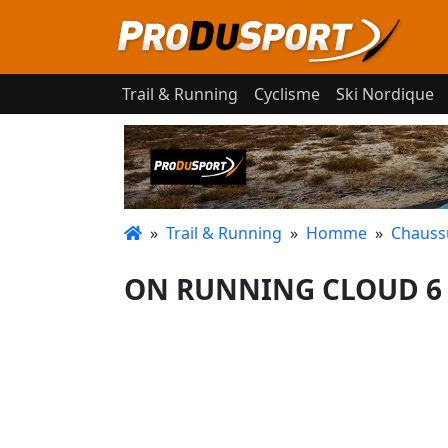
Trail & Running
Cyclisme
Ski Nordique
»
Trail & Running
»
Homme
»
Chauss
ON RUNNING CLOUD 6 O