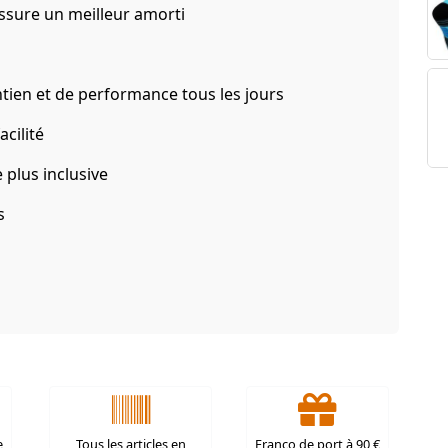
ssure un meilleur amorti
ien et de performance tous les jours
cilité
plus inclusive
s
e
Tous les articles en
Franco de port à 90 €