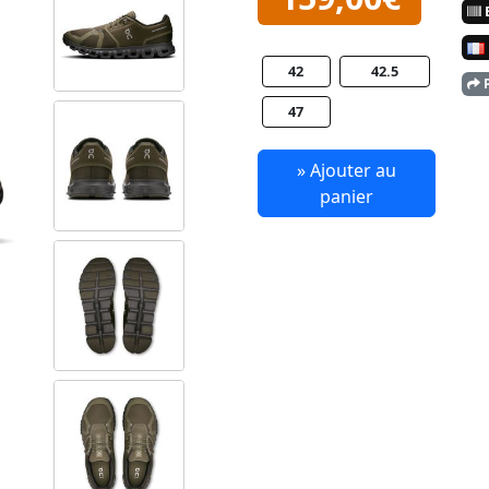
E
42
42.5
P
47
» Ajouter au
panier