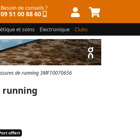
Besoin de conseils ?
09 51 00 88 60
étique et soins
Electronique
Clubs
ssures de running 3MF10070656
 running
ort offert