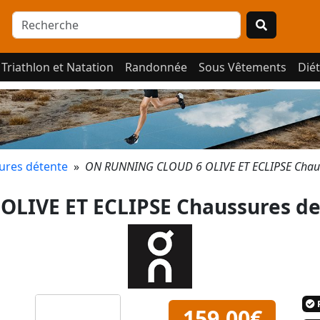
Triathlon et Natation
Randonnée
Sous Vêtements
Diét
ures détente
»
ON RUNNING CLOUD 6 OLIVE ET ECLIPSE Chau
LIVE ET ECLIPSE Chaussures de
P
159,00€