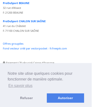
ProDuSport BEAUNE
32 rue d'Alsace
F-21200 BEAUNE
ProDuSport CHALON SUR SAÔNE
41 rue du Châtelet
F-71100 CHALON SUR SAÔNE
Offres groupées
Fond vecteur créé par vectorpocket - fr.freepik.com
Paiement CB sécurisé Caisse d'Epargne
Numéro Service Client non surtaxé
Paiement Paypal accepté
Notre site utise quelques cookies pour
fonctionner de manière optimale.
Newsletter :
En savoir plus
Refuser
Autoriser