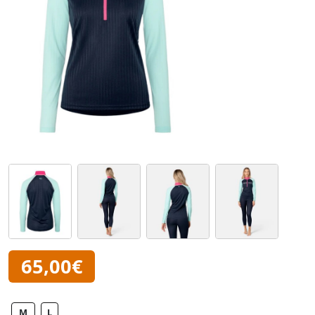
65,00€
M
L