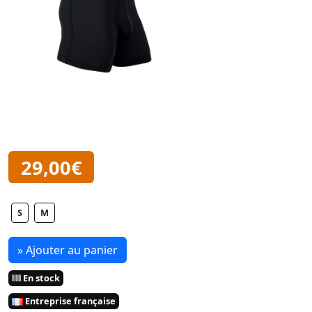
29,00€
S
M
» Ajouter au panier
En stock
Entreprise française