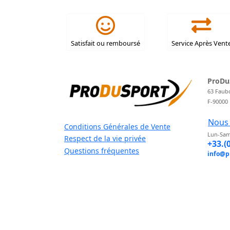
Satisfait ou remboursé
Service Après Vent
ProDu
63 Faub
F-90000
Nous 
Conditions Générales de Vente
Lun-Sam
Respect de la vie privée
+33.(
Questions fréquentes
info@p