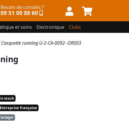
Besoin de conseils ?
09 51 00 88 60
étique et soins
Electronique
Clubs
Casquette running U-2-CA-0092- OR003
ning
n stock
Entreprise française
artager