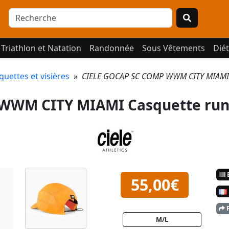
Triathlon et Natation
Randonnée
Sous Vêtements
Diét
quettes et visières
»
CIELE GOCAP SC COMP WWM CITY MIAMI 
WWM CITY MIAMI Casquette run
E
55,00€
P
M/L