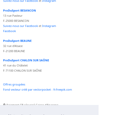
Suivez-nous sur Facebook
et
Instagram
ProDuSport BESANCON
13 rue Pasteur
F-25000 BESANCON
Suivez-nous sur Facebook
et
Instagram
Facebook
ProDuSport BEAUNE
32 rue d'Alsace
F-21200 BEAUNE
ProDuSport CHALON SUR SAÔNE
41 rue du Châtelet
F-71100 CHALON SUR SAÔNE
Offres groupées
Fond vecteur créé par vectorpocket - fr.freepik.com
Paiement CB sécurisé Caisse d'Epargne
Numéro Service Client non surtaxé