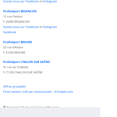
Suivez-nous sur Facebook
et
Instagram
ProDuSport BESANCON
13 rue Pasteur
F-25000 BESANCON
Suivez-nous sur Facebook
et
Instagram
Facebook
ProDuSport BEAUNE
32 rue d'Alsace
F-21200 BEAUNE
ProDuSport CHALON SUR SAÔNE
41 rue du Châtelet
F-71100 CHALON SUR SAÔNE
Offres groupées
Fond vecteur créé par vectorpocket - fr.freepik.com
Paiement CB sécurisé Caisse d'Epargne
Numéro Service Client non surtaxé