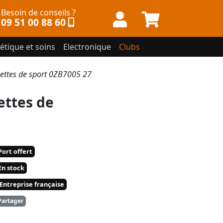
Besoin de conseils ?
09 51 00 88 60
étique et soins
Electronique
Clubs
ttes de sport 0ZB7005 27
ttes de
ort offert
n stock
Entreprise française
artager