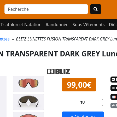
Triathlon et Natation
Randonnée
Sous Vêtements
Diét
ettes
»
BLITZ LUNETTES FUSION TRANSPARENT DARK GREY Lune
N TRANSPARENT DARK GREY Lune
P
99,00€
E
TU
P
» Ajouter au